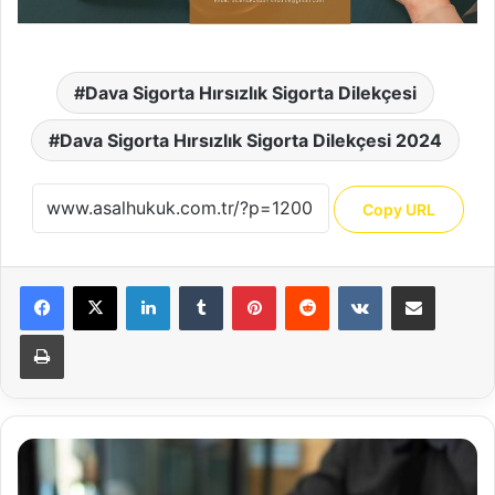
Dava Sigorta Hırsızlık Sigorta Dilekçesi
Dava Sigorta Hırsızlık Sigorta Dilekçesi 2024
Copy URL
Facebook
X
LinkedIn
Tumblr
Pinterest
Reddit
VKontakte
E-Posta ile paylaş
Yazdır