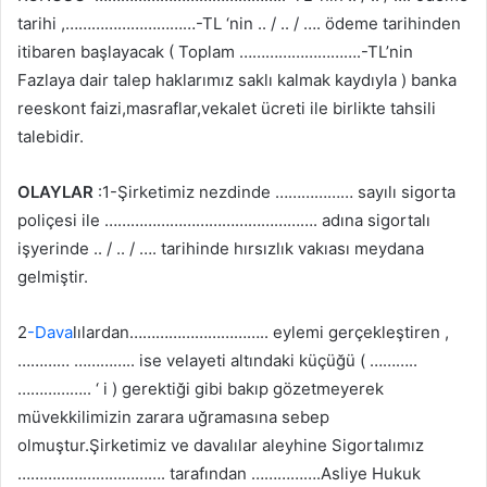
tarihi ,…………………………-TL ‘nin .. / .. / …. ödeme tarihinden
itibaren başlayacak ( Toplam ……………………….-TL’nin
Fazlaya dair talep haklarımız saklı kalmak kaydıyla ) banka
reeskont faizi,masraflar,vekalet ücreti ile birlikte tahsili
talebidir.
OLAYLAR
:1-Şirketimiz nezdinde ……………… sayılı sigorta
poliçesi ile …………………………………………. adına sigortalı
işyerinde .. / .. / …. tarihinde hırsızlık vakıası meydana
gelmiştir.
2
-Dava
lılardan………………………….. eylemi gerçekleştiren ,
………… ………….. ise velayeti altındaki küçüğü ( ………..
…………….. ‘ i ) gerektiği gibi bakıp gözetmeyerek
müvekkilimizin zarara uğramasına sebep
olmuştur.Şirketimiz ve davalılar aleyhine Sigortalımız
……………………………. tarafından …………….Asliye Hukuk