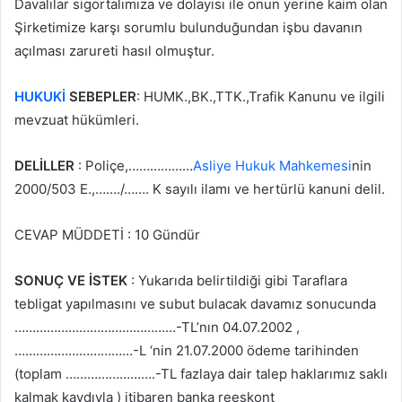
Davalılar sigortalımıza ve dolayısı ile onun yerine kaim olan
Şirketimize karşı sorumlu bulunduğundan işbu davanın
açılması zarureti hasıl olmuştur.
HUKUKİ
SEBEPLER
: HUMK.,BK.,TTK.,Trafik Kanunu ve ilgili
mevzuat hükümleri.
DELİLLER
: Poliçe,………………
Asliye Hukuk Mahkemesi
nin
2000/503 E.,……./……. K sayılı ilamı ve hertürlü kanuni delil.
CEVAP MÜDDETİ : 10 Gündür
SONUÇ VE İSTEK
: Yukarıda belirtildiği gibi Taraflara
tebligat yapılmasını ve subut bulacak davamız sonucunda
………………………………………-TL’nın 04.07.2002 ,
……………………………-L ‘nin 21.07.2000 ödeme tarihinden
(toplam …………………….-TL fazlaya dair talep haklarımız saklı
kalmak kaydıyla ) itibaren banka reeskont