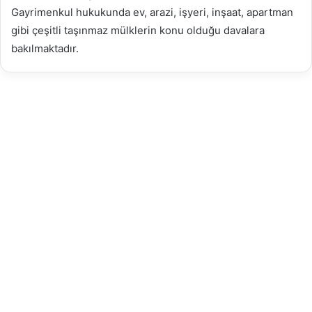
Gayrimenkul hukukunda ev, arazi, işyeri, inşaat, apartman
gibi çeşitli taşınmaz mülklerin konu olduğu davalara
bakılmaktadır.
Sınır Dışı İtiraz Avukatı ile
Haklarınızı Koruyun 2026
4 Nisan 2026
31