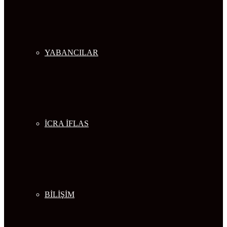
YABANCILAR
İCRA İFLAS
BİLİŞİM