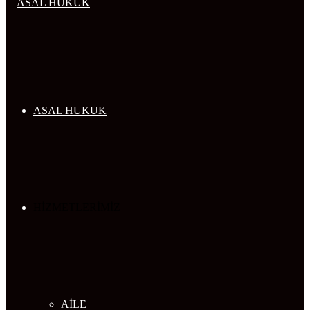
...
ASAL HUKUK
HİZMETLERİMİZ
AİLE