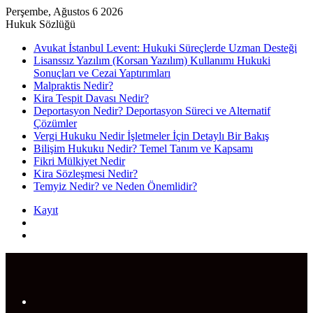
Perşembe, Ağustos 6 2026
Hukuk Sözlüğü
Avukat İstanbul Levent: Hukuki Süreçlerde Uzman Desteği
Lisanssız Yazılım (Korsan Yazılım) Kullanımı Hukuki
Sonuçları ve Cezai Yaptırımları
Malpraktis Nedir?
Kira Tespit Davası Nedir?
Deportasyon Nedir? Deportasyon Süreci ve Alternatif
Çözümler
Vergi Hukuku Nedir İşletmeler İçin Detaylı Bir Bakış
Bilişim Hukuku Nedir? Temel Tanım ve Kapsamı
Fikri Mülkiyet Nedir
Kira Sözleşmesi Nedir?
Temyiz Nedir? ve Neden Önemlidir?
Kayıt
Rastgele
Makale
Arama
yap
...
Menü