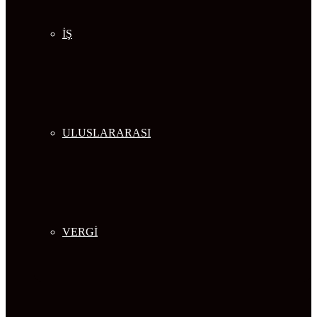
İŞ
ULUSLARARASI
VERGİ