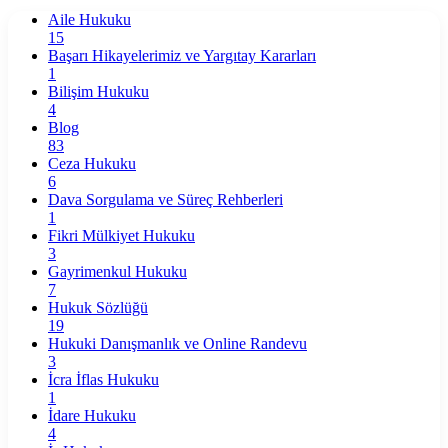
Aile Hukuku
15
Başarı Hikayelerimiz ve Yargıtay Kararları
1
Bilişim Hukuku
4
Blog
83
Ceza Hukuku
6
Dava Sorgulama ve Süreç Rehberleri
1
Fikri Mülkiyet Hukuku
3
Gayrimenkul Hukuku
7
Hukuk Sözlüğü
19
Hukuki Danışmanlık ve Online Randevu
3
İcra İflas Hukuku
1
İdare Hukuku
4