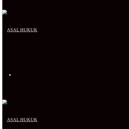
Arama
yap