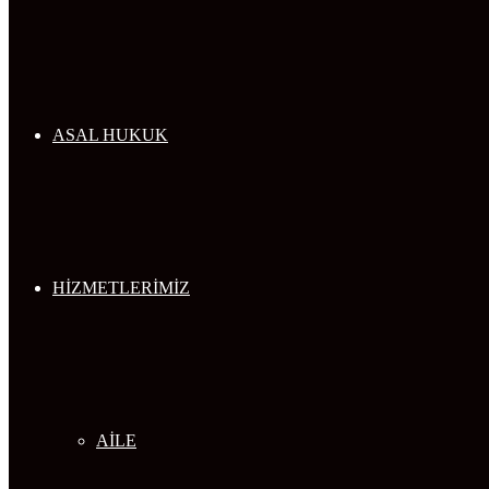
...
ASAL HUKUK
HİZMETLERİMİZ
AİLE