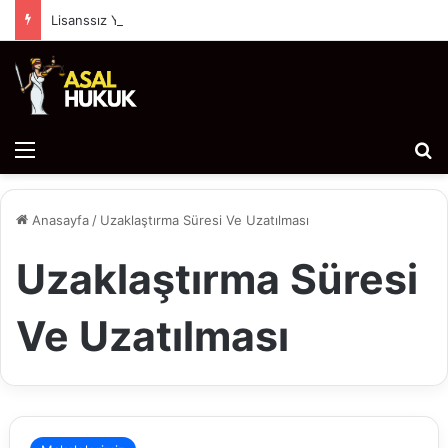
Lisanssız Yazılım (Korsan Yazılım) Kullanımı Hukuki Sonuçları ve Cezai Yaptırımları
Menü
Ar
Anasayfa
/
Uzaklaştırma Süresi Ve Uzatılması
Uzaklaştırma Süresi
Ve Uzatılması