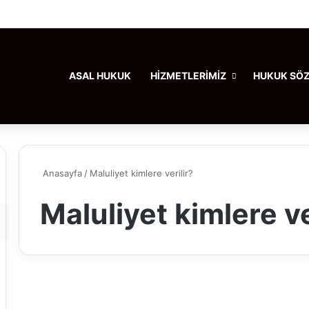
ASAL HUKUK
HİZMETLERİMİZ
HUKUK SÖ
Anasayfa
/
Maluliyet kimlere verilir?
Maluliyet kimlere ve
Makalelerimiz