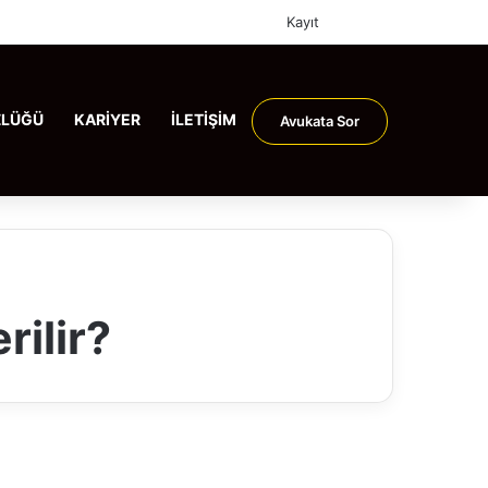
Rastgele Makale
Arama yap ...
Kayıt
ZLÜĞÜ
KARİYER
İLETİŞİM
Avukata Sor
rilir?