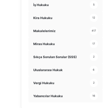
İş Hukuku
5
Kira Hukuku
12
Makalelerimiz
417
Miras Hukuku
17
Sıkça Sorulan Sorular (SSS)
2
Uluslararası Hukuk
6
Vergi Hukuku
2
Yabancılar Hukuku
16