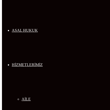
...
ASAL HUKUK
HİZMETLERİMİZ
AİLE