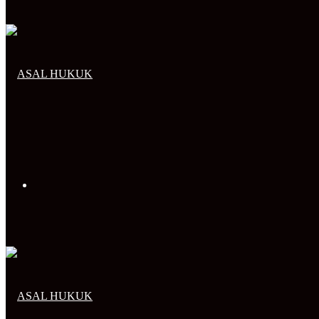
Arama
yap