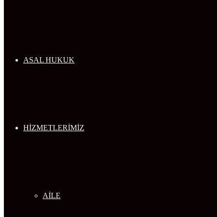
...
ASAL HUKUK
HİZMETLERİMİZ
AİLE