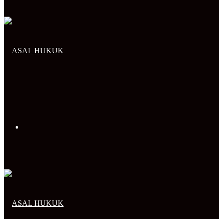
Arama
yap