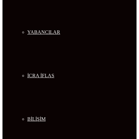
YABANCILAR
İCRA İFLAS
BİLİŞİM