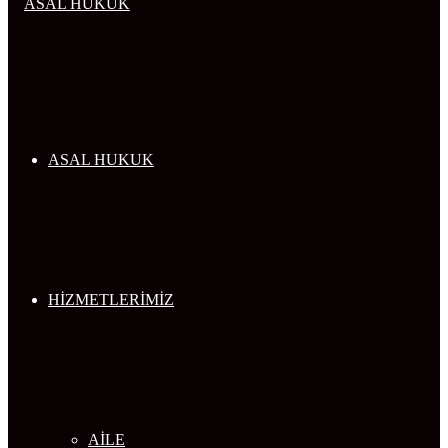
...
ASAL HUKUK
HİZMETLERİMİZ
AİLE