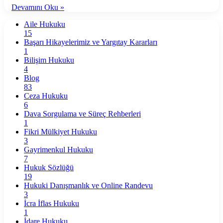
Devamını Oku »
Aile Hukuku
15
Başarı Hikayelerimiz ve Yargıtay Kararları
1
Bilişim Hukuku
4
Blog
83
Ceza Hukuku
6
Dava Sorgulama ve Süreç Rehberleri
1
Fikri Mülkiyet Hukuku
3
Gayrimenkul Hukuku
7
Hukuk Sözlüğü
19
Hukuki Danışmanlık ve Online Randevu
3
İcra İflas Hukuku
1
İdare Hukuku