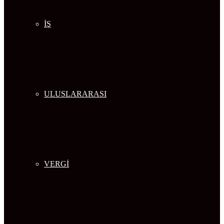
İŞ
ULUSLARARASI
VERGİ