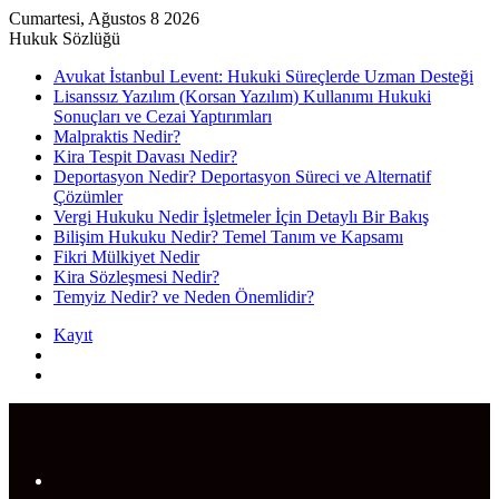
Cumartesi, Ağustos 8 2026
Hukuk Sözlüğü
Avukat İstanbul Levent: Hukuki Süreçlerde Uzman Desteği
Lisanssız Yazılım (Korsan Yazılım) Kullanımı Hukuki
Sonuçları ve Cezai Yaptırımları
Malpraktis Nedir?
Kira Tespit Davası Nedir?
Deportasyon Nedir? Deportasyon Süreci ve Alternatif
Çözümler
Vergi Hukuku Nedir İşletmeler İçin Detaylı Bir Bakış
Bilişim Hukuku Nedir? Temel Tanım ve Kapsamı
Fikri Mülkiyet Nedir
Kira Sözleşmesi Nedir?
Temyiz Nedir? ve Neden Önemlidir?
Kayıt
Rastgele
Makale
Arama
yap
...
Menü