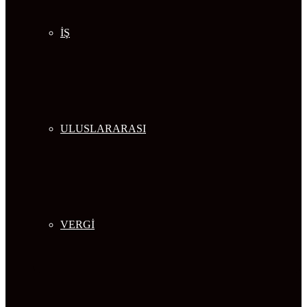
İŞ
ULUSLARARASI
VERGİ