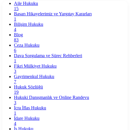
Aile Hukuku
15
Başarı Hikayelerimiz ve Yargıtay Kararları
1
Bilişim Hukuku
4
Blog
83
Ceza Hukuku
6
Dava Sorgulama ve Süreç Rehberleri
1
Fikri Mülkiyet Hukuku
3
Gayrimenkul Hukuku
7
Hukuk Sözlüğü
19
Hukuki Danışmanlık ve Online Randevu
3
İcra İflas Hukuku
1
İdare Hukuku
4
İş Hukuku