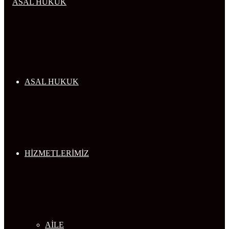
...
ASAL HUKUK
HİZMETLERİMİZ
AİLE