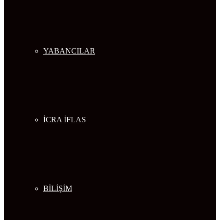
YABANCILAR
İCRA İFLAS
BİLİŞİM