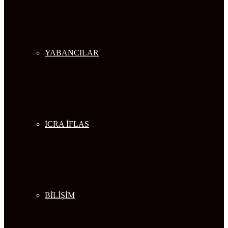
YABANCILAR
İCRA İFLAS
BİLİŞİM