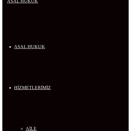
...
ASAL HUKUK
HİZMETLERİMİZ
AİLE