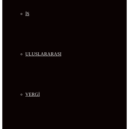
İŞ
ULUSLARARASI
VERGİ