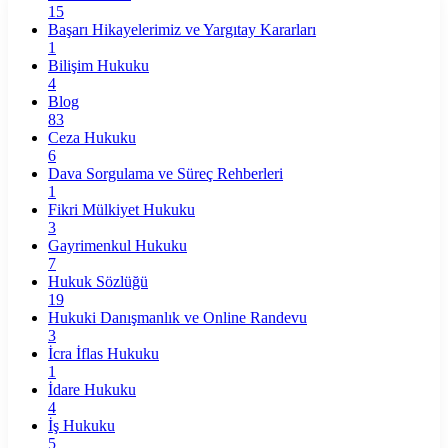
15
Başarı Hikayelerimiz ve Yargıtay Kararları
1
Bilişim Hukuku
4
Blog
83
Ceza Hukuku
6
Dava Sorgulama ve Süreç Rehberleri
1
Fikri Mülkiyet Hukuku
3
Gayrimenkul Hukuku
7
Hukuk Sözlüğü
19
Hukuki Danışmanlık ve Online Randevu
3
İcra İflas Hukuku
1
İdare Hukuku
4
İş Hukuku
5