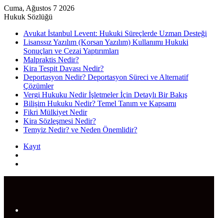
Cuma, Ağustos 7 2026
Hukuk Sözlüğü
Avukat İstanbul Levent: Hukuki Süreçlerde Uzman Desteği
Lisanssız Yazılım (Korsan Yazılım) Kullanımı Hukuki
Sonuçları ve Cezai Yaptırımları
Malpraktis Nedir?
Kira Tespit Davası Nedir?
Deportasyon Nedir? Deportasyon Süreci ve Alternatif
Çözümler
Vergi Hukuku Nedir İşletmeler İçin Detaylı Bir Bakış
Bilişim Hukuku Nedir? Temel Tanım ve Kapsamı
Fikri Mülkiyet Nedir
Kira Sözleşmesi Nedir?
Temyiz Nedir? ve Neden Önemlidir?
Kayıt
Rastgele
Makale
Arama
yap
...
Menü