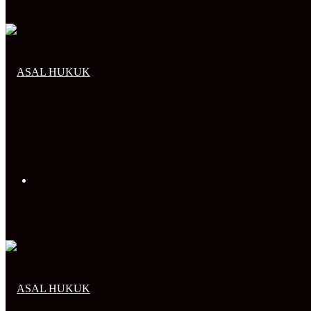
Arama
yap