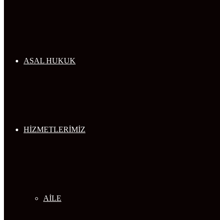
...
ASAL HUKUK
HİZMETLERİMİZ
AİLE