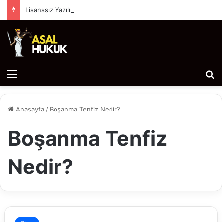
Lisanssız Yazılım (Korsan Yazılım) Kullanımı Hukuki Sonuçları ve Cezai Yaptırımları
Menü
Ar
Anasayfa
/
Boşanma Tenfiz Nedir?
Boşanma Tenfiz
Nedir?