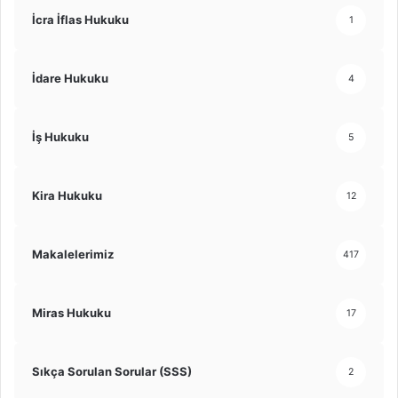
İcra İflas Hukuku
1
İdare Hukuku
4
İş Hukuku
5
Kira Hukuku
12
Makalelerimiz
417
Miras Hukuku
17
Sıkça Sorulan Sorular (SSS)
2