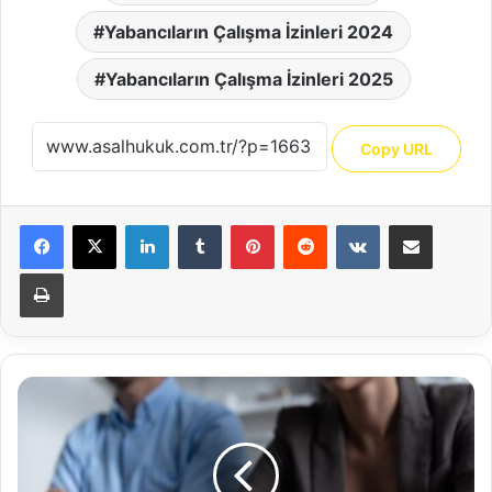
Yabancıların Çalışma İzinleri 2024
Yabancıların Çalışma İzinleri 2025
Copy URL
Facebook
X
LinkedIn
Tumblr
Pinterest
Reddit
VKontakte
E-Posta ile paylaş
Yazdır