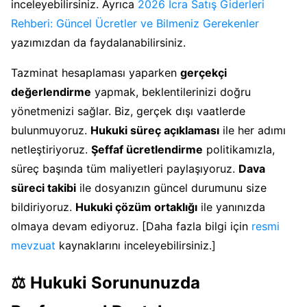
inceleyebilirsiniz. Ayrıca
2026 İcra Satış Giderleri
Rehberi: Güncel Ücretler ve Bilmeniz Gerekenler
yazımızdan da faydalanabilirsiniz.
Tazminat hesaplaması yaparken
gerçekçi
değerlendirme
yapmak, beklentilerinizi doğru
yönetmenizi sağlar. Biz, gerçek dışı vaatlerde
bulunmuyoruz.
Hukuki süreç açıklaması
ile her adımı
netleştiriyoruz.
Şeffaf ücretlendirme
politikamızla,
süreç başında tüm maliyetleri paylaşıyoruz.
Dava
süreci takibi
ile dosyanızın güncel durumunu size
bildiriyoruz.
Hukuki çözüm ortaklığı
ile yanınızda
olmaya devam ediyoruz. [Daha fazla bilgi için
resmi
mevzuat
kaynaklarını inceleyebilirsiniz.]
⚖️ Hukuki Sorununuzda