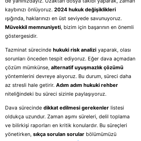
de yanınızdayız. Uzaktan dosya takibi yaparak, zaman
kaybınızı önlüyoruz.
2024 hukuk değişiklikleri
ışığında, haklarınızı en üst seviyede savunuyoruz.
Müvekkil memnuniyeti
, bizim için başarının en önemli
göstergesidir.
Tazminat sürecinde
hukuki risk analizi
yaparak, olası
sorunları önceden tespit ediyoruz. Eğer dava açmadan
çözüm mümkünse,
alternatif uyuşmazlık çözümü
yöntemlerini devreye alıyoruz. Bu durum, süreci daha
az stresli hale getirir.
Adım adım hukuki rehber
niteliğindeki bu süreci sizinle paylaşıyoruz.
Dava sürecinde
dikkat edilmesi gerekenler
listesi
oldukça uzundur. Zaman aşımı süreleri, delil toplama
ve bilirkişi raporları en kritik konulardır. Bu süreçleri
yönetirken,
sıkça sorulan sorular
bölümümüzü