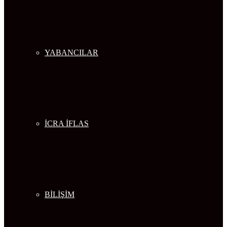
YABANCILAR
İCRA İFLAS
BİLİŞİM