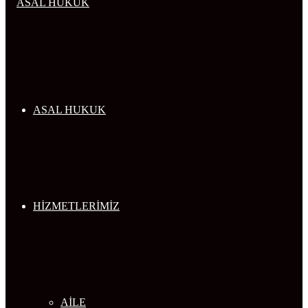
...
ASAL HUKUK
HİZMETLERİMİZ
AİLE