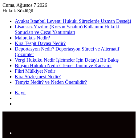
Cuma, Ağustos 7 2026
Hukuk Sözlüğü
Avukat İstanbul Levent: Hukuki Süreçlerde Uzman Desteği
Lisanssız Yazılım (Korsan Yazılım) Kullanımı Hukuki
Sonuçları ve Cezai Yaptırımları
Malpraktis Nedir?
Kira Tespit Davası Nedir?
Deportasyon Nedir? Deportasyon Süreci ve Alternatif
Çözümler
Vergi Hukuku Nedir İşletmeler İçin Detaylı Bir Bakış
Bilişim Hukuku Nedir? Temel Tanım ve Kapsamı
Fikri Mülkiyet Nedir
Kira Sözleşmesi Nedir?
Temyiz Nedir? ve Neden Önemlidir?
Kayıt
Rastgele
Makale
Arama
yap
...
Menü