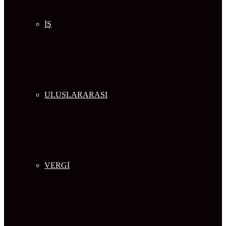
İŞ
ULUSLARARASI
VERGİ