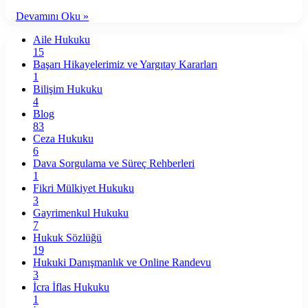
Devamını Oku »
Aile Hukuku
15
Başarı Hikayelerimiz ve Yargıtay Kararları
1
Bilişim Hukuku
4
Blog
83
Ceza Hukuku
6
Dava Sorgulama ve Süreç Rehberleri
1
Fikri Mülkiyet Hukuku
3
Gayrimenkul Hukuku
7
Hukuk Sözlüğü
19
Hukuki Danışmanlık ve Online Randevu
3
İcra İflas Hukuku
1