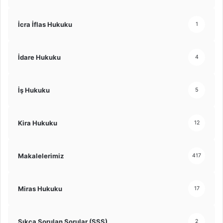
İcra İflas Hukuku
1
İdare Hukuku
4
İş Hukuku
5
Kira Hukuku
12
Makalelerimiz
417
Miras Hukuku
17
Sıkça Sorulan Sorular (SSS)
2