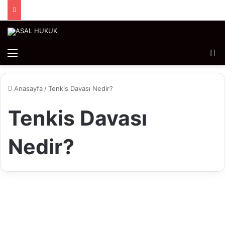
Menü
Ar
Anasayfa
/
Tenkis Davası Nedir?
Tenkis Davası
Nedir?
Makalelerimiz
Miras Avukatı – Inheritance