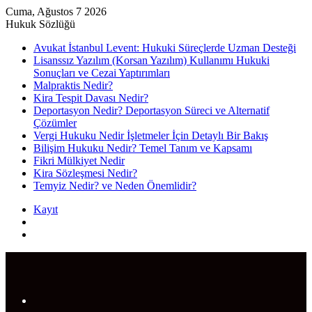
Cuma, Ağustos 7 2026
Hukuk Sözlüğü
Avukat İstanbul Levent: Hukuki Süreçlerde Uzman Desteği
Lisanssız Yazılım (Korsan Yazılım) Kullanımı Hukuki
Sonuçları ve Cezai Yaptırımları
Malpraktis Nedir?
Kira Tespit Davası Nedir?
Deportasyon Nedir? Deportasyon Süreci ve Alternatif
Çözümler
Vergi Hukuku Nedir İşletmeler İçin Detaylı Bir Bakış
Bilişim Hukuku Nedir? Temel Tanım ve Kapsamı
Fikri Mülkiyet Nedir
Kira Sözleşmesi Nedir?
Temyiz Nedir? ve Neden Önemlidir?
Kayıt
Rastgele
Makale
Arama
yap
...
Menü