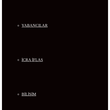
YABANCILAR
İCRA İFLAS
BİLİŞİM