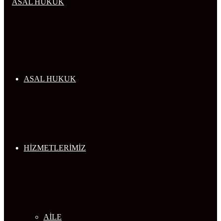
...
ASAL HUKUK
HİZMETLERİMİZ
AİLE