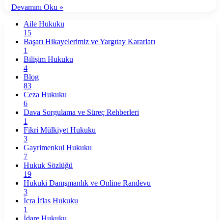
Devamını Oku »
Aile Hukuku
15
Başarı Hikayelerimiz ve Yargıtay Kararları
1
Bilişim Hukuku
4
Blog
83
Ceza Hukuku
6
Dava Sorgulama ve Süreç Rehberleri
1
Fikri Mülkiyet Hukuku
3
Gayrimenkul Hukuku
7
Hukuk Sözlüğü
19
Hukuki Danışmanlık ve Online Randevu
3
İcra İflas Hukuku
1
İdare Hukuku