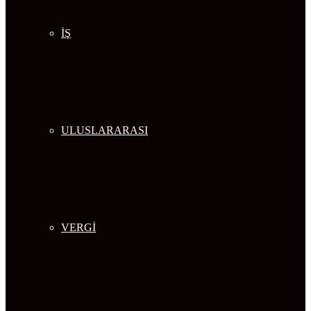
İŞ
ULUSLARARASI
VERGİ