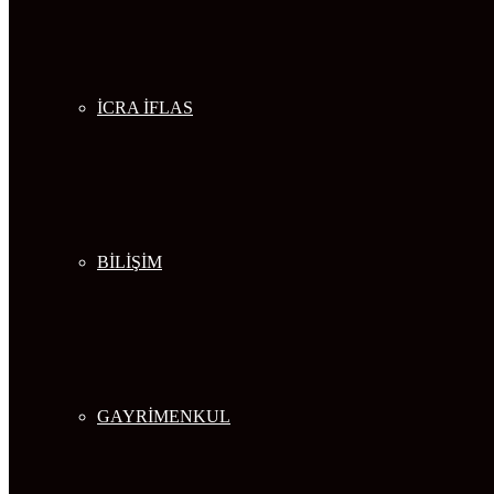
İCRA İFLAS
BİLİŞİM
GAYRİMENKUL