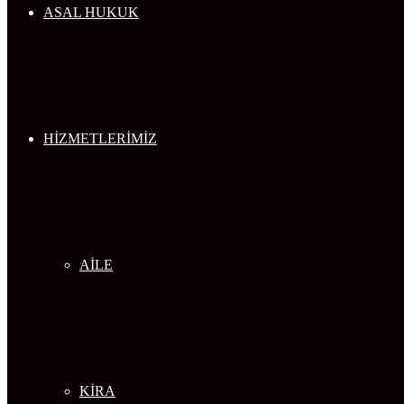
ASAL HUKUK
HİZMETLERİMİZ
AİLE
KİRA