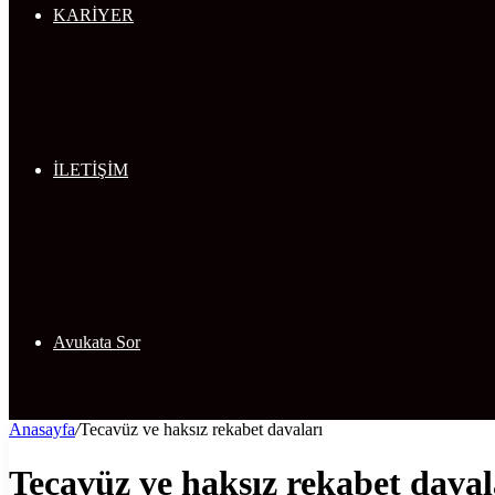
KARİYER
İLETİŞİM
Avukata Sor
Anasayfa
/
Tecavüz ve haksız rekabet davaları
Tecavüz ve haksız rekabet daval