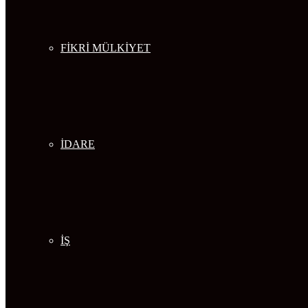
FİKRİ MÜLKİYET
İDARE
İŞ