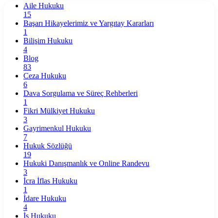
Aile Hukuku
15
Başarı Hikayelerimiz ve Yargıtay Kararları
1
Bilişim Hukuku
4
Blog
83
Ceza Hukuku
6
Dava Sorgulama ve Süreç Rehberleri
1
Fikri Mülkiyet Hukuku
3
Gayrimenkul Hukuku
7
Hukuk Sözlüğü
19
Hukuki Danışmanlık ve Online Randevu
3
İcra İflas Hukuku
1
İdare Hukuku
4
İş Hukuku