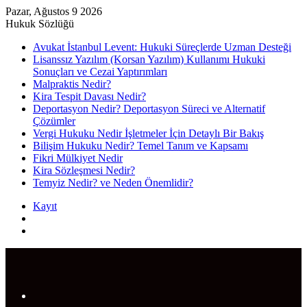
Pazar, Ağustos 9 2026
Hukuk Sözlüğü
Avukat İstanbul Levent: Hukuki Süreçlerde Uzman Desteği
Lisanssız Yazılım (Korsan Yazılım) Kullanımı Hukuki
Sonuçları ve Cezai Yaptırımları
Malpraktis Nedir?
Kira Tespit Davası Nedir?
Deportasyon Nedir? Deportasyon Süreci ve Alternatif
Çözümler
Vergi Hukuku Nedir İşletmeler İçin Detaylı Bir Bakış
Bilişim Hukuku Nedir? Temel Tanım ve Kapsamı
Fikri Mülkiyet Nedir
Kira Sözleşmesi Nedir?
Temyiz Nedir? ve Neden Önemlidir?
Kayıt
Rastgele
Makale
Arama
yap
...
Menü