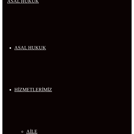
...
ASAL HUKUK
HİZMETLERİMİZ
AİLE