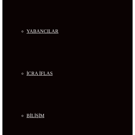
YABANCILAR
İCRA İFLAS
BİLİŞİM