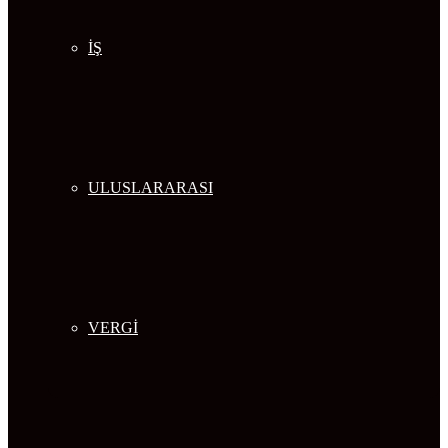
İŞ
ULUSLARARASI
VERGİ