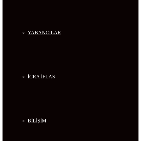
YABANCILAR
İCRA İFLAS
BİLİŞİM