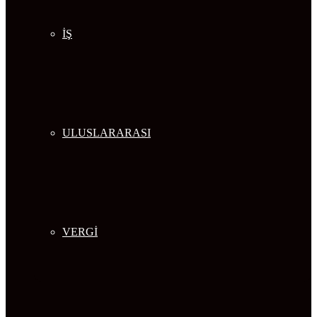
İŞ
ULUSLARARASI
VERGİ