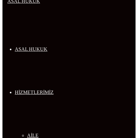
...
ASAL HUKUK
HİZMETLERİMİZ
AİLE