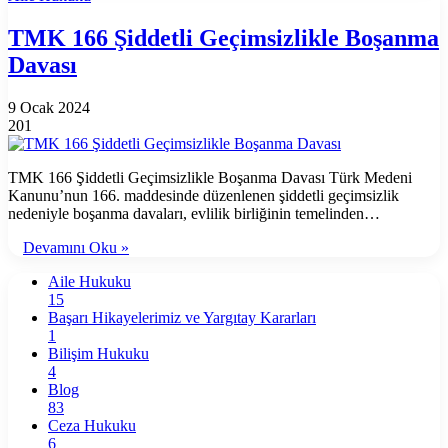
TMK 166 Şiddetli Geçimsizlikle Boşanma
Davası
9 Ocak 2024
201
TMK 166 Şiddetli Geçimsizlikle Boşanma Davası Türk Medeni
Kanunu’nun 166. maddesinde düzenlenen şiddetli geçimsizlik
nedeniyle boşanma davaları, evlilik birliğinin temelinden…
Devamını Oku »
Aile Hukuku
15
Başarı Hikayelerimiz ve Yargıtay Kararları
1
Bilişim Hukuku
4
Blog
83
Ceza Hukuku
6