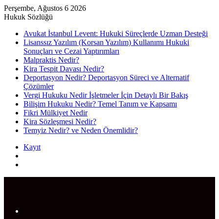
Perşembe, Ağustos 6 2026
Hukuk Sözlüğü
Avukat İstanbul Levent: Hukuki Süreçlerde Uzman Desteği
Lisanssız Yazılım (Korsan Yazılım) Kullanımı Hukuki
Sonuçları ve Cezai Yaptırımları
Malpraktis Nedir?
Kira Tespit Davası Nedir?
Deportasyon Nedir? Deportasyon Süreci ve Alternatif
Çözümler
Vergi Hukuku Nedir İşletmeler İçin Detaylı Bir Bakış
Bilişim Hukuku Nedir? Temel Tanım ve Kapsamı
Fikri Mülkiyet Nedir
Kira Sözleşmesi Nedir?
Temyiz Nedir? ve Neden Önemlidir?
Kayıt
Rastgele
Makale
Arama
yap
...
Menü