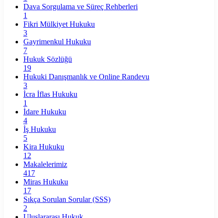
Dava Sorgulama ve Süreç Rehberleri
1
Fikri Mülkiyet Hukuku
3
Gayrimenkul Hukuku
7
Hukuk Sözlüğü
19
Hukuki Danışmanlık ve Online Randevu
3
İcra İflas Hukuku
1
İdare Hukuku
4
İş Hukuku
5
Kira Hukuku
12
Makalelerimiz
417
Miras Hukuku
17
Sıkça Sorulan Sorular (SSS)
2
Uluslararası Hukuk