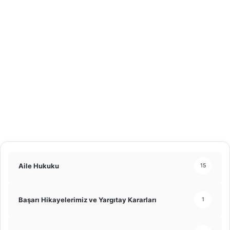
14 Ağustos 2024
109
Aile Hukuku
15
Başarı Hikayelerimiz ve Yargıtay Kararları
1