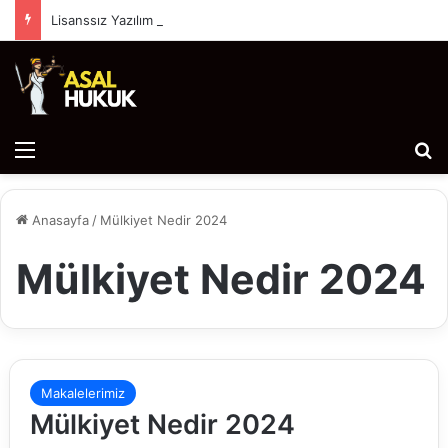
Lisanssız Yazılım (Korsan Yazılım) Kullanımı Hukuki Sonuçları ve Cezai Yaptırımları
Menü
Ar
Anasayfa
/
Mülkiyet Nedir 2024
Mülkiyet Nedir 2024
Makalelerimiz
Mülkiyet Nedir 2024