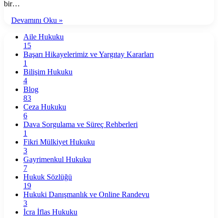
bir…
Devamını Oku »
Aile Hukuku
15
Başarı Hikayelerimiz ve Yargıtay Kararları
1
Bilişim Hukuku
4
Blog
83
Ceza Hukuku
6
Dava Sorgulama ve Süreç Rehberleri
1
Fikri Mülkiyet Hukuku
3
Gayrimenkul Hukuku
7
Hukuk Sözlüğü
19
Hukuki Danışmanlık ve Online Randevu
3
İcra İflas Hukuku