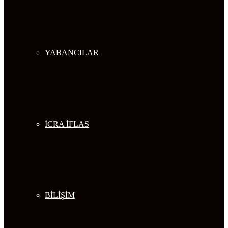
YABANCILAR
İCRA İFLAS
BİLİŞİM