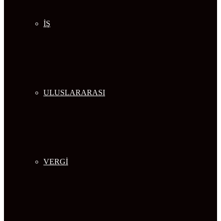
İŞ
ULUSLARARASI
VERGİ