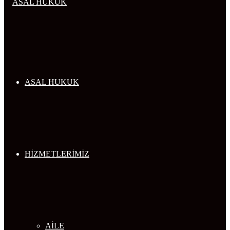
...
ASAL HUKUK
HİZMETLERİMİZ
AİLE