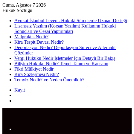
Cuma, Ağustos 7 2026
Hukuk Sözlüğü
Avukat İstanbul Levent: Hukuki Süreçlerde Uzman Desteği
Lisanssız Yazılım (Korsan Yazılım) Kullanımı Hukuki
Sonuçları ve Cezai Yaptırımları
Malpraktis Nedir?
Kira Tespit Davası Nedir?
Deportasyon Nedir? Deportasyon Süreci ve Alternatif
Çözümler
Vergi Hukuku Nedir İşletmeler İçin Detaylı Bir Bakış
Bilişim Hukuku Nedir? Temel Tanım ve Kapsamı
Fikri Mülkiyet Nedir
Kira Sözleşmesi Nedir?
Temyiz Nedir? ve Neden Önemlidir?
Kayıt
Rastgele
Makale
Arama
yap
...
Menü