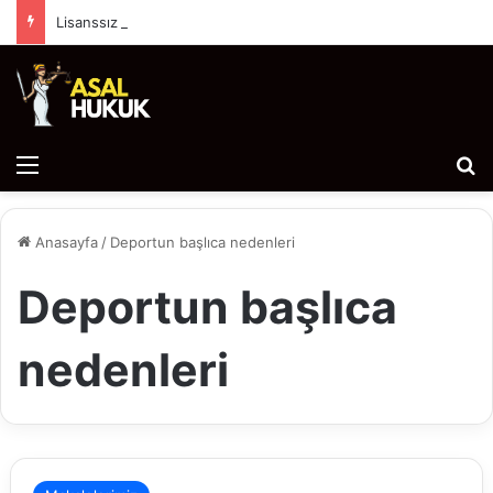
Lisanssız Yazılım (Korsan Yazılım) Kullanımı Hukuki Sonuçları ve Cezai Yaptırımları
Menü
Ar
Anasayfa
/
Deportun başlıca nedenleri
Deportun başlıca
nedenleri