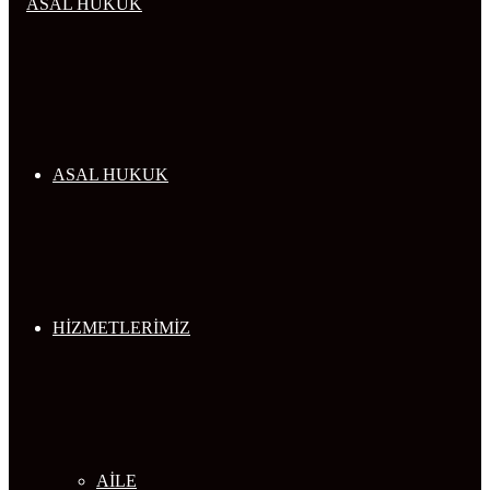
...
ASAL HUKUK
HİZMETLERİMİZ
AİLE