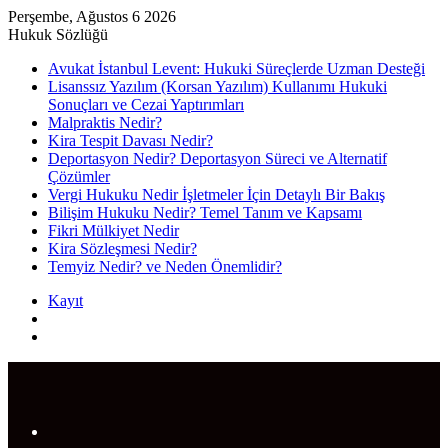
Perşembe, Ağustos 6 2026
Hukuk Sözlüğü
Avukat İstanbul Levent: Hukuki Süreçlerde Uzman Desteği
Lisanssız Yazılım (Korsan Yazılım) Kullanımı Hukuki
Sonuçları ve Cezai Yaptırımları
Malpraktis Nedir?
Kira Tespit Davası Nedir?
Deportasyon Nedir? Deportasyon Süreci ve Alternatif
Çözümler
Vergi Hukuku Nedir İşletmeler İçin Detaylı Bir Bakış
Bilişim Hukuku Nedir? Temel Tanım ve Kapsamı
Fikri Mülkiyet Nedir
Kira Sözleşmesi Nedir?
Temyiz Nedir? ve Neden Önemlidir?
Kayıt
Rastgele
Makale
Arama
yap
...
Menü