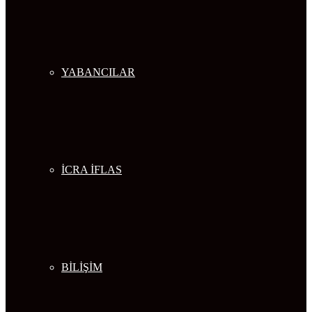
YABANCILAR
İCRA İFLAS
BİLİŞİM