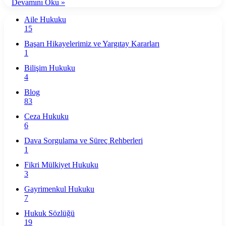
Devamını Oku »
Aile Hukuku
15
Başarı Hikayelerimiz ve Yargıtay Kararları
1
Bilişim Hukuku
4
Blog
83
Ceza Hukuku
6
Dava Sorgulama ve Süreç Rehberleri
1
Fikri Mülkiyet Hukuku
3
Gayrimenkul Hukuku
7
Hukuk Sözlüğü
19