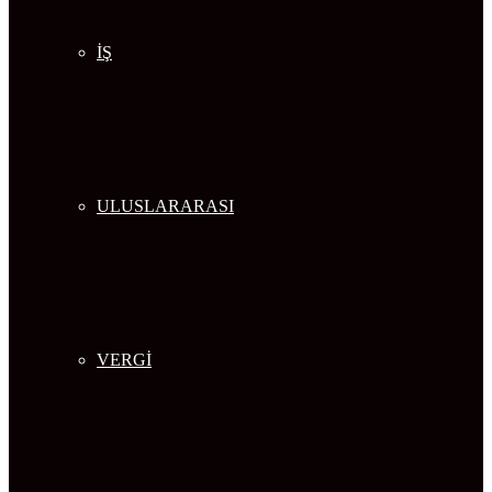
İŞ
ULUSLARARASI
VERGİ