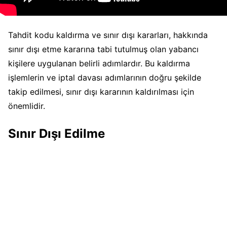
Tahdit kodu kaldırma ve sınır dışı kararları, hakkında
sınır dışı etme kararına tabi tutulmuş olan yabancı
kişilere uygulanan belirli adımlardır. Bu kaldırma
işlemlerin ve iptal davası adımlarının doğru şekilde
takip edilmesi, sınır dışı kararının kaldırılması için
önemlidir.
Sınır Dışı Edilme