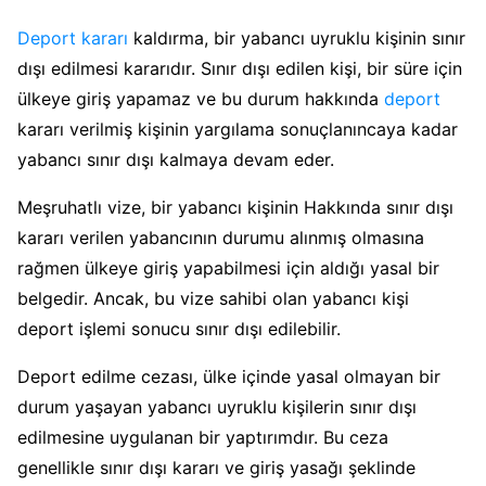
Deport kararı
kaldırma, bir yabancı uyruklu kişinin sınır
dışı edilmesi kararıdır. Sınır dışı edilen kişi, bir süre için
ülkeye giriş yapamaz ve bu durum hakkında
deport
kararı verilmiş kişinin yargılama sonuçlanıncaya kadar
yabancı sınır dışı kalmaya devam eder.
Meşruhatlı vize, bir yabancı kişinin Hakkında sınır dışı
kararı verilen yabancının durumu alınmış olmasına
rağmen ülkeye giriş yapabilmesi için aldığı yasal bir
belgedir. Ancak, bu vize sahibi olan yabancı kişi
deport işlemi sonucu sınır dışı edilebilir.
Deport edilme cezası, ülke içinde yasal olmayan bir
durum yaşayan yabancı uyruklu kişilerin sınır dışı
edilmesine uygulanan bir yaptırımdır. Bu ceza
genellikle sınır dışı kararı ve giriş yasağı şeklinde