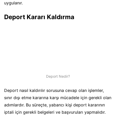
uygulanır.
Deport Kararı Kaldırma
Deport Nedir?
Deport nasıl kaldırılır sorusuna cevap olan işlemler,
sınır dışı etme kararına karşı mücadele için gerekli olan
adımlardır. Bu süreçte, yabancı kişi deport kararının
iptali için gerekli belgeleri ve başvuruları yapmalıdır.