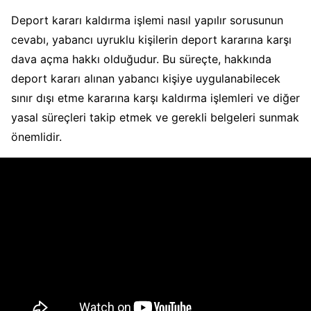
Deport kararı kaldırma işlemi nasıl yapılır sorusunun
cevabı, yabancı uyruklu kişilerin deport kararına karşı
dava açma hakkı olduğudur. Bu süreçte, hakkında
deport kararı alınan yabancı kişiye uygulanabilecek
sınır dışı etme kararına karşı kaldırma işlemleri ve diğer
yasal süreçleri takip etmek ve gerekli belgeleri sunmak
önemlidir.