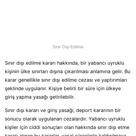
Sınır Dışı Edilme
Sınır dışı edilme kararı hakkında, bir yabancı uyruklu
kişinin ülke sınırları dışına çıkarılması anlamına gelir. Bu
karar genellikle sınır dışı edilme cezası ve yaptırımları
şeklinde uygulanır. Kişiye belirli bir süre için ülkeye
giriş yapma yasağı getirilebilir.
Sınır dışı kararı ve giriş yasağı, deport kararının bir
sonucu olarak uygulanan cezalardır. Yabancı uyruklu
kişiler için ciddi sonuçları olan hakkında sınır dışı etme
kararı alınan bu kararlar, yasal süreçlerle kaldırılmaya