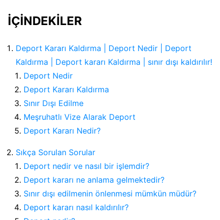
İÇİNDEKİLER
Deport Kararı Kaldırma | Deport Nedir | Deport
Kaldırma | Deport kararı Kaldırma | sınır dışı kaldırılır!
Deport Nedir
Deport Kararı Kaldırma
Sınır Dışı Edilme
Meşruhatlı Vize Alarak Deport
Deport Kararı Nedir?
Sıkça Sorulan Sorular
Deport nedir ve nasıl bir işlemdir?
Deport kararı ne anlama gelmektedir?
Sınır dışı edilmenin önlenmesi mümkün müdür?
Deport kararı nasıl kaldırılır?