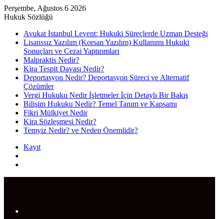
Perşembe, Ağustos 6 2026
Hukuk Sözlüğü
Avukat İstanbul Levent: Hukuki Süreçlerde Uzman Desteği
Lisanssız Yazılım (Korsan Yazılım) Kullanımı Hukuki
Sonuçları ve Cezai Yaptırımları
Malpraktis Nedir?
Kira Tespit Davası Nedir?
Deportasyon Nedir? Deportasyon Süreci ve Alternatif
Çözümler
Vergi Hukuku Nedir İşletmeler İçin Detaylı Bir Bakış
Bilişim Hukuku Nedir? Temel Tanım ve Kapsamı
Fikri Mülkiyet Nedir
Kira Sözleşmesi Nedir?
Temyiz Nedir? ve Neden Önemlidir?
Kayıt
Rastgele
Makale
Arama
yap
...
Menü