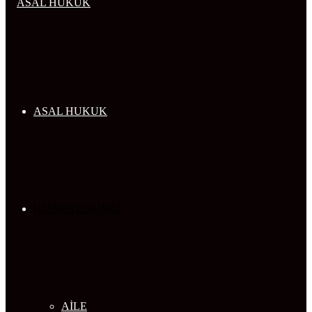
...
ASAL HUKUK
HİZMETLERİMİZ
AİLE