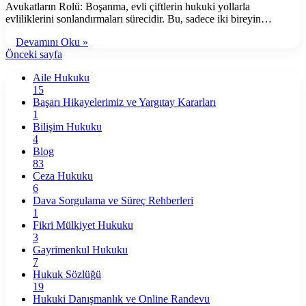
Avukatların Rolü: Boşanma, evli çiftlerin hukuki yollarla
evliliklerini sonlandırmaları sürecidir. Bu, sadece iki bireyin…
Devamını Oku »
Önceki sayfa
Aile Hukuku
15
Başarı Hikayelerimiz ve Yargıtay Kararları
1
Bilişim Hukuku
4
Blog
83
Ceza Hukuku
6
Dava Sorgulama ve Süreç Rehberleri
1
Fikri Mülkiyet Hukuku
3
Gayrimenkul Hukuku
7
Hukuk Sözlüğü
19
Hukuki Danışmanlık ve Online Randevu