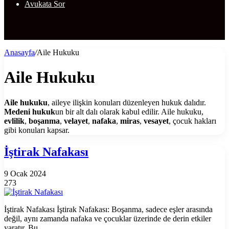
Avukata Sor
Anasayfa
/
Aile Hukuku
Aile Hukuku
Aile hukuku
, aileye ilişkin konuları düzenleyen hukuk dalıdır.
Medeni hukuk
un bir alt dalı olarak kabul edilir. Aile hukuku,
evlilik
,
boşanma
,
velayet
,
nafaka
,
miras
,
vesayet
, çocuk hakları
gibi konuları kapsar.
İştirak Nafakası
9 Ocak 2024
273
İştirak Nafakası İştirak Nafakası: Boşanma, sadece eşler arasında
değil, aynı zamanda nafaka ve çocuklar üzerinde de derin etkiler
yaratır. Bu…