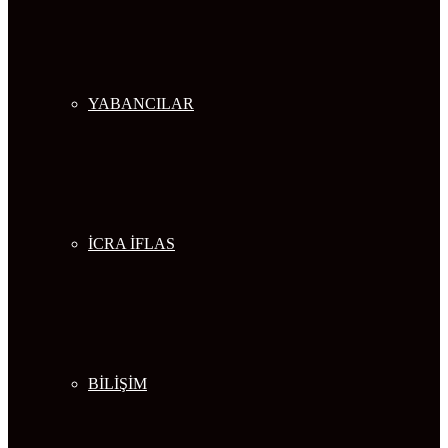
YABANCILAR
İCRA İFLAS
BİLİŞİM