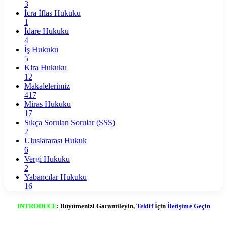
3
İcra İflas Hukuku
1
İdare Hukuku
4
İş Hukuku
5
Kira Hukuku
12
Makalelerimiz
417
Miras Hukuku
17
Sıkça Sorulan Sorular (SSS)
2
Uluslararası Hukuk
6
Vergi Hukuku
2
Yabancılar Hukuku
16
INTRODUCE
: Büyümenizi Garantileyin,
Teklif
İçin
İletişime Geçin
Başa