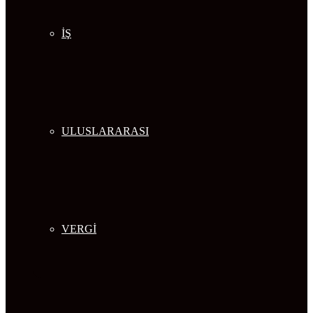
İŞ
ULUSLARARASI
VERGİ