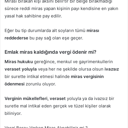
Mirası bırakan kişi aksini belirtir bir belge bırakmadığı
sürece reddi miras yapan kişinin payı kendisine en yakın
yasal hak sahibine pay edilir.
Eğer bu tip durumlarda alt soyların tümü
mirası
reddederse
bu pay sağ olan eşe geçer.
Emlak miras kaldığında vergi ödenir mi?
Miras hukuku
gereğince, menkul ve gayrimenkullerin
veraset yoluyla
veya her ne şekilde olursa olsun
ivazsız
bir surette intikal etmesi halinde
miras vergisinin
ödenmesi
zorunlu oluyor.
Verginin mükellefleri, veraset
yoluyla ya da ivazsız bir
suretle mal intikal eden gerçek ve tüzel kişiler olarak
biliniyor.
Vergi Borcu Varken Miras Alınabilinir mi ?