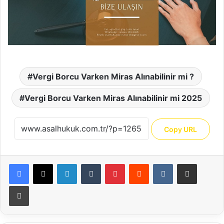
Vergi Borcu Varken Miras Alınabilinir mi ?
Vergi Borcu Varken Miras Alınabilinir mi 2025
Copy URL
Facebook
X
LinkedIn
Tumblr
Pinterest
Reddit
VKontakte
E-Posta ile paylaş
Yazdır