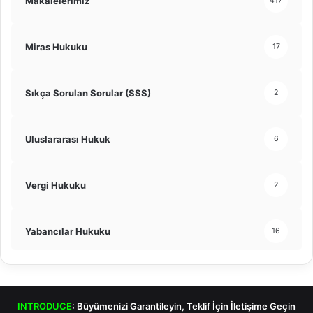
Makalelerimiz
417
Miras Hukuku
17
Sıkça Sorulan Sorular (SSS)
2
Uluslararası Hukuk
6
Vergi Hukuku
2
Yabancılar Hukuku
16
INTRODUCE
: Büyümenizi Garantileyin,
Teklif
İçin
İletişime Geçin