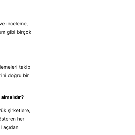
ve inceleme,
um gibi birçok
lemeleri takip
rini doğru bir
 almalıdır?
ük şirketlere,
gösteren her
al açıdan