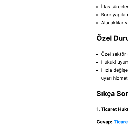
İflas süreçle
Borç yapıla
Alacaklılar 
Özel Duru
Özel sektör 
Hukuki uyum 
Hızla değişe
uyarı hizmetl
Sıkça Sor
1. Ticaret Hu
Cevap:
Ticar