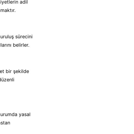
yetlerin adil
maktır.
uruluş sürecini
rını belirler.
et bir şekilde
düzenli
 durumda yasal
astan