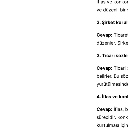
iflas ve konkor
ve düzenli bir
2. Şirket kuru
Cevap:
Ticaret
düzenler. Şirke
3. Ticari söz
Cevap:
Ticari 
belirler. Bu sö
yürütülmesinde 
4. İflas ve ko
Cevap:
İflas, 
sürecidir. Konk
kurtulması için