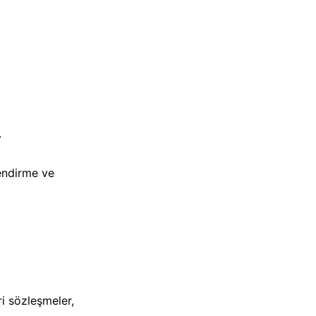
.
lendirme ve
ari sözleşmeler,