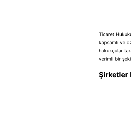
Ticaret Hukuku
kapsamlı ve öz
hukukçular tar
verimli bir şek
Şirketle