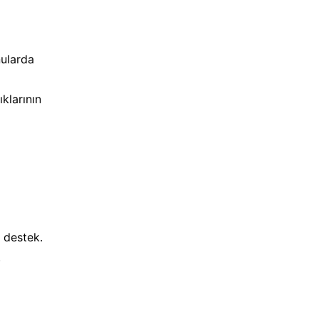
nularda
klarının
i destek.
.