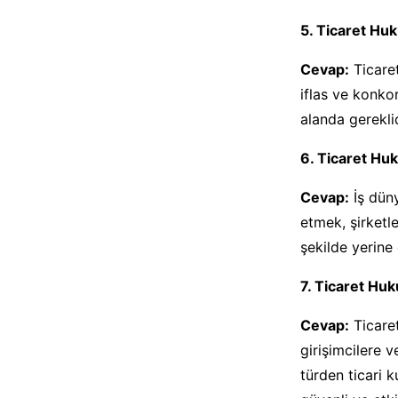
5. Ticaret Huk
Cevap:
Ticaret
iflas ve konko
alanda gereklid
6. Ticaret Hu
Cevap:
İş düny
etmek, şirketle
şekilde yerine 
7. Ticaret Huk
Cevap:
Ticaret
girişimcilere 
türden ticari k