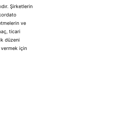
ır. Şirketlerin
nkordato
letmelerin ve
aç, ticari
ik düzeni
p vermek için