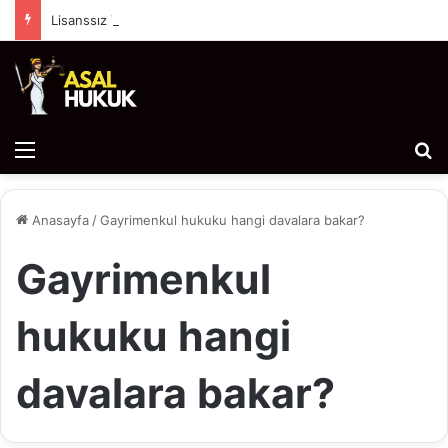
Lisanssız Yazılım (Korsan Yazılım) Kullanımı Hukuki Sonuçları ve Cezai Yaptırımları
Menü
Ar
Anasayfa
/
Gayrimenkul hukuku hangi davalara bakar?
Gayrimenkul
hukuku hangi
davalara bakar?