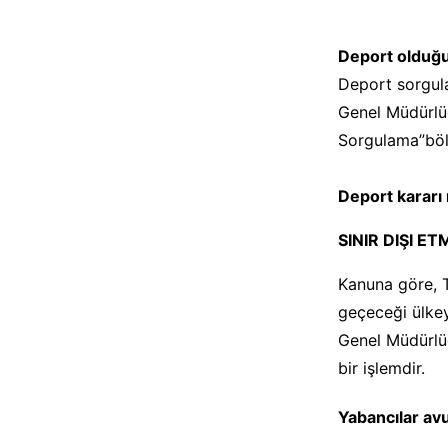
Deport olduğu
Deport sorgula
Genel Müdürlüğ
Sorgulama”böl
Deport kararı n
SINIR DIŞI E
Kanuna göre, T
geçeceği ülkey
Genel Müdürlüğü
bir işlemdir.
Yabancılar avu