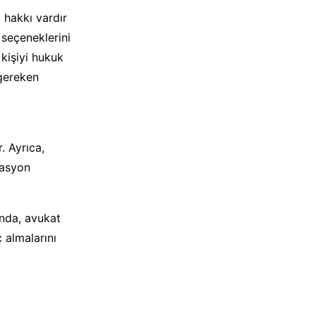
hakkı vardır
e seçeneklerini
 kişiyi hukuk
 gereken
. Ayrıca,
tasyon
ında, avukat
 almalarını