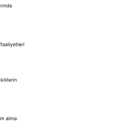
arında
faaliyetleri
ililerin
dım alma