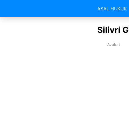
ASAL HUKUK
Silivri
Avukat