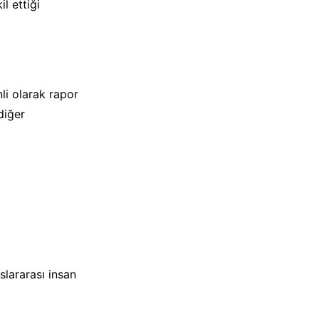
l ettiği
li olarak rapor
diğer
lararası insan