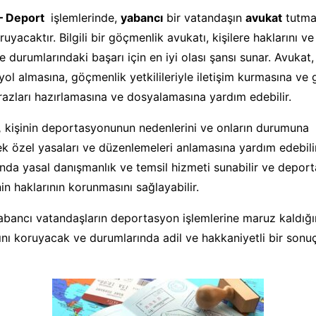
– Deport
işlemlerinde,
yabancı
bir vatandaşın
avukat
tutma 
ruyacaktır. Bilgili bir göçmenlik avukatı, kişilere haklarını v
 durumlarındaki başarı için en iyi olası şansı sunar. Avukat,
 yol almasına, göçmenlik yetkilileriyle iletişim kurmasına ve
tirazları hazırlamasına ve dosyalamasına yardım edebilir.
,
kişinin deportasyonunun nedenlerini ve onların durumuna
k özel yasaları ve düzenlemeleri anlamasına yardım edebilir
da yasal danışmanlık ve temsil hizmeti sunabilir ve depor
in haklarının korunmasını sağlayabilir.
abancı vatandaşların deportasyon işlemlerine maruz kaldığ
ını koruyacak ve durumlarında adil ve hakkaniyetli bir sonuç