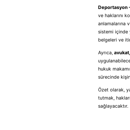
Deportasyon 
ve haklarını ko
anlamalarına ve
sistemi içinde
belgeleri ve i
Ayrıca,
avukat
uygulanabilece
hukuk makamın
sürecinde kişin
Özet olarak, y
tutmak, haklar
sağlayacaktır.