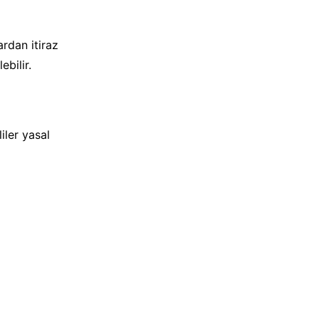
ardan itiraz
ebilir.
liler yasal