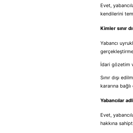
Evet, yabancıl
kendilerini tem
Kimler sınır dı
Yabancı uyruklu
gerçekleştirmele
İdari gözetim 
Sınır dışı edil
kararına bağlı 
Yabancılar adl
Evet, yabancıl
hakkına sahipti