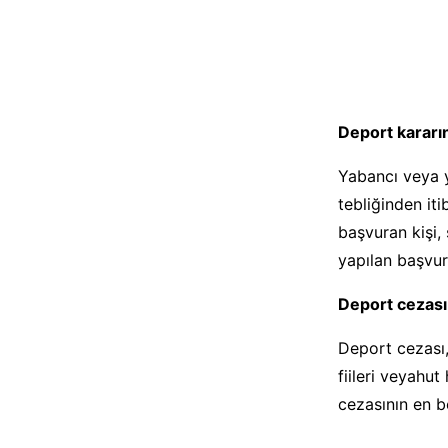
Deport kararın
Yabancı veya ya
tebliğinden it
başvuran kişi,
yapılan başvur
Deport cezası
Deport cezası,
fiileri veyahut
cezasının en be