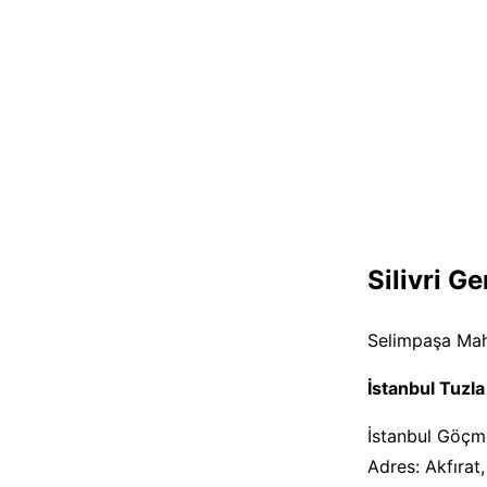
Silivri G
Selimpaşa Mah.,
İstanbul Tuzl
İstanbul Göçm
Adres: Akfırat