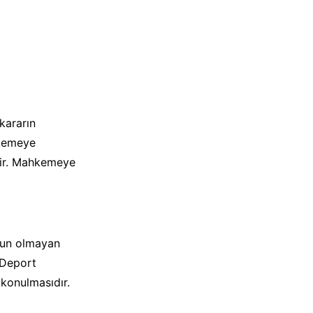
 kararın
hkemeye
irir. Mahkemeye
ygun olmayan
. Deport
 konulmasıdır.