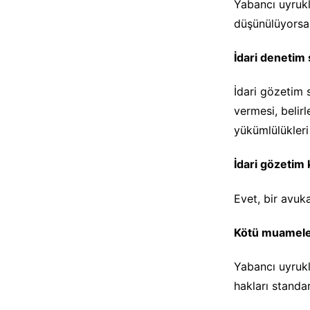
Yabancı uyruklu
düşünülüyorsa, 
İdari denetim 
İdari gözetim 
vermesi, belir
yükümlülükleri 
İdari gözetim 
Evet, bir avuka
Kötü muamele
Yabancı uyrukl
hakları standa