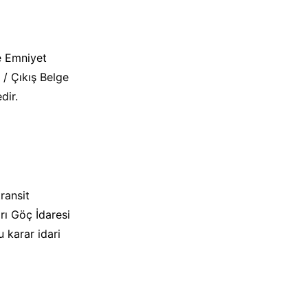
e Emniyet
 / Çıkış Belge
dir.
ransit
rı Göç İdaresi
u karar idari