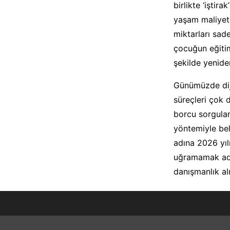
birlikte ‘iştir
yaşam maliyet
miktarları sad
çocuğun eğitim
şekilde yenide
Günümüzde diji
süreçleri çok 
borcu sorgulam
yöntemiyle be
adına 2026 yıl
uğramamak adın
danışmanlık al