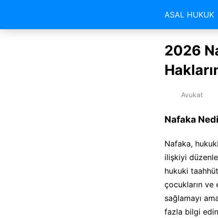
ASAL HUKUK
2026 Na
Hakları
Avukat
Nafaka Nedi
Nafaka, hukuki
ilişkiyi düzen
hukuki taahhüt
çocukların ve 
sağlamayı ama
fazla bilgi edi