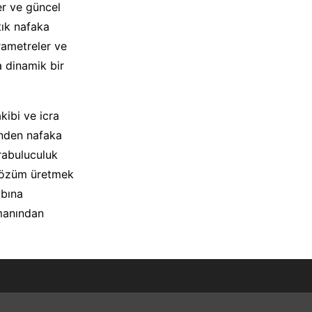
ler ve güncel
tık nafaka
rametreler ve
 dinamik bir
kibi ve icra
inden nafaka
rabuluculuk
 çözüm üretmek
ybına
zmanından