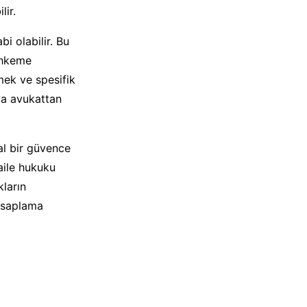
lir.
i olabilir. Bu
mahkeme
mek ve spesifik
ya avukattan
al bir güvence
aile hukuku
kların
hesaplama