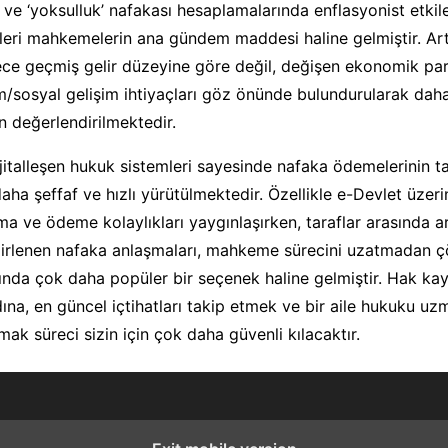
ak’ ve ‘yoksulluk’ nafakası hesaplamalarında enflasyonist etki
leri mahkemelerin ana gündem maddesi haline gelmiştir. Ar
ece geçmiş gelir düzeyine göre değil, değişen ekonomik pa
/sosyal gelişim ihtiyaçları göz önünde bulundurularak daha
n değerlendirilmektedir.
talleşen hukuk sistemleri sayesinde nafaka ödemelerinin ta
daha şeffaf ve hızlı yürütülmektedir. Özellikle e-Devlet üzer
a ve ödeme kolaylıkları yaygınlaşırken, taraflar arasında a
lirlenen nafaka anlaşmaları, mahkeme sürecini uzatmadan
ında çok daha popüler bir seçenek haline gelmiştir. Hak ka
a, en güncel içtihatları takip etmek ve bir aile hukuku u
mak süreci sizin için çok daha güvenli kılacaktır.