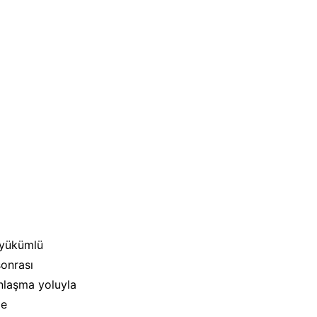
 yükümlü
sonrası
anlaşma yoluyla
me