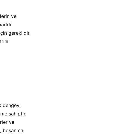
erin ve
maddi
in gereklidir.
rını
k dengeyi
me sahiptir.
rler ve
ka, boşanma