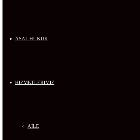
...
ASAL HUKUK
HİZMETLERİMİZ
AİLE