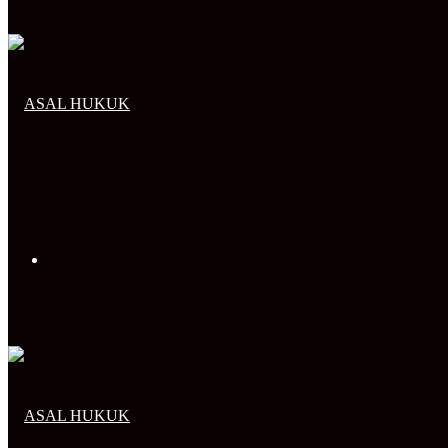
Arama
yap