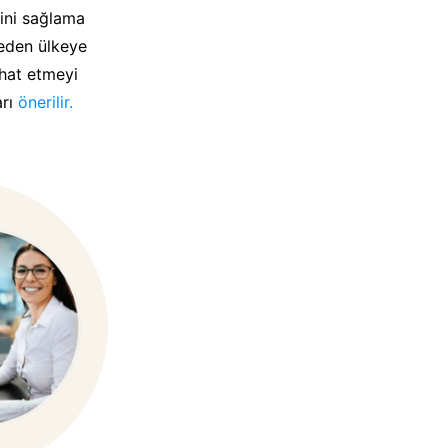
ğini sağlama
keden ülkeye
yahat etmeyi
arı
önerilir.