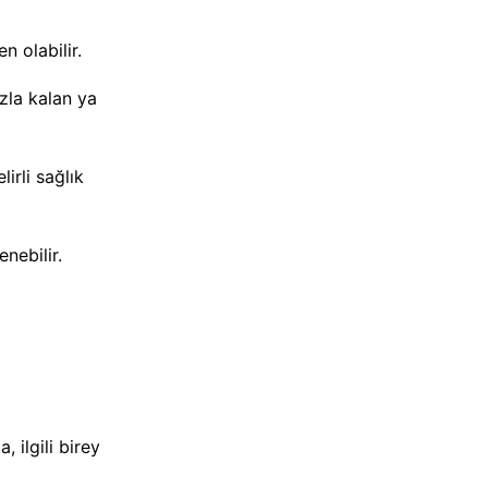
n olabilir.
azla kalan ya
irli sağlık
nebilir.
 ilgili birey