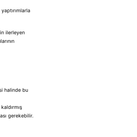
 yaptırımlarla
in ilerleyen
arının
esi halinde bu
 kaldırmış
sı gerekebilir.