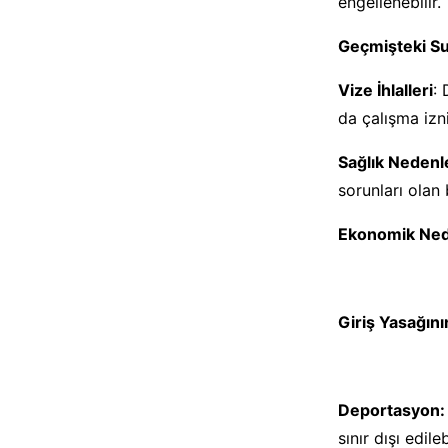
engellenebilir.
Geçmişteki Su
Vize İhlalleri
: 
da çalışma izni
Sağlık Nedenle
sorunları olan b
Ekonomik Ned
Giriş Yasağını
Deportasyon:
sınır dışı edilebi