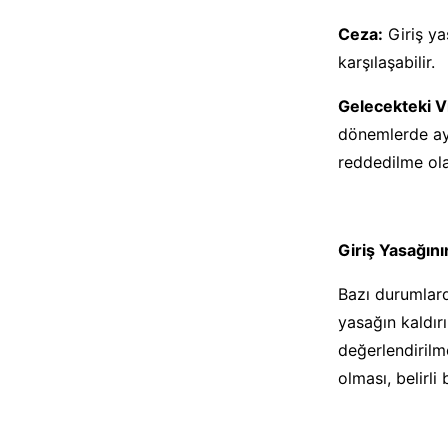
Ceza:
Giriş ya
karşılaşabilir.
Gelecekteki V
dönemlerde ay
reddedilme olas
Giriş Yasağını
Bazı durumlarda
yasağın kaldır
değerlendirilme
olması, belirli