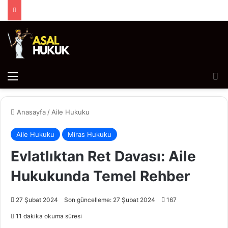
Menü
Ar
Anasayfa
/
Aile Hukuku
Aile Hukuku
Miras Hukuku
Evlatlıktan Ret Davası: Aile
Hukukunda Temel Rehber
27 Şubat 2024
Son güncelleme: 27 Şubat 2024
167
11 dakika okuma süresi