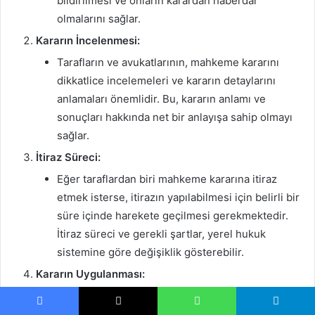
bildirilmesi ve onların karardan haberdar
olmalarını sağlar.
Kararın İncelenmesi:
Tarafların ve avukatlarının, mahkeme kararını
dikkatlice incelemeleri ve kararın detaylarını
anlamaları önemlidir. Bu, kararın anlamı ve
sonuçları hakkında net bir anlayışa sahip olmayı
sağlar.
İtiraz Süreci:
Eğer taraflardan biri mahkeme kararına itiraz
etmek isterse, itirazın yapılabilmesi için belirli bir
süre içinde harekete geçilmesi gerekmektedir.
İtiraz süreci ve gerekli şartlar, yerel hukuk
sistemine göre değişiklik gösterebilir.
Kararın Uygulanması:
Mahkeme kararının uygulanması için gerekli
adımların atılması. Bu, kararın gerektirdiği hukuki
Facebook
X
WhatsApp
Telegram